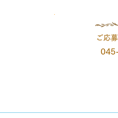
ご応募
045