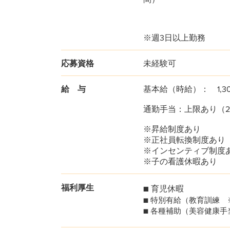
※週3日以上勤務
応募資格
未経験可
​給 与
基本給（時給）： 1,3
通勤手当：
上限あり（2
※昇給制度あり
※正社員転換制度あり
※インセンティブ制度
※子の看護休暇あり
福利厚生
■ 育児休暇
■ 特別有給（教育訓練 
■ 各種補助（美容健康