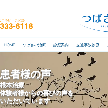
の​ご予約・ご相談
-333-6118
HOME
つばさの治療
診療案内
交通事故診療
​患者様の声
根本治療
体験者様からの喜びの声を
いただいています