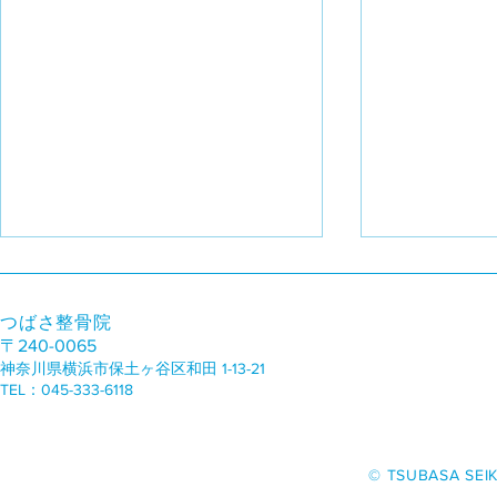
医師からは手術を勧められて
短時間で効
いました
感
つばさ整骨院
〒240-0065
U様（82歳 男性） 医師から「高
K.T様（27
神奈川県横浜市保土ヶ谷区和田 1-13-21
度の腰部脊柱狭窄症、手術しても
体の悪いとこ
TEL：045-333-6118
おかしくないくらいです」と診断
て、Before
されました。 どうしても手術が
いただいたの
嫌だった私は、善明院長に相談さ
実感できまし
​© TSUBASA SEIK
せてもらいました。 期間は3〜5
きにくいとこ