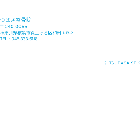
医師からは手術を勧められて
生きるのが
いました
（笑）
つばさ整骨院
〒240-0065
U様（82歳 男性） 医師から「高
K.Y様（38歳 女性） 自分が悪い
神奈川県横浜市保土ヶ谷区和田 1-13-21
度の腰部脊柱狭窄症、手術しても
ということの
TEL：045-333-6118
おかしくないくらいです」と診断
明確になりび
されました。 どうしても手術が
えている、む
嫌だった私は、善明院長に相談さ
とに驚きまし
​© TSUBASA SEIK
せてもらいました。 期間は3〜5
後の違いを目
ヶ月位だったと思いますが、一緒
ることが、わ
に頑張りましょう。と言われ、半
効果の実感を
信半疑、根本治療を開始しまし...
す。...